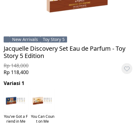
New Arrivals
Toy Story 5
Jacquelle Discovery Set Eau de Parfum - Toy
Story 5 Edition
Rp 148,000
Rp 118,400
Variasi 1
You've Got a F
You Can Coun
riend in Me
t on Me