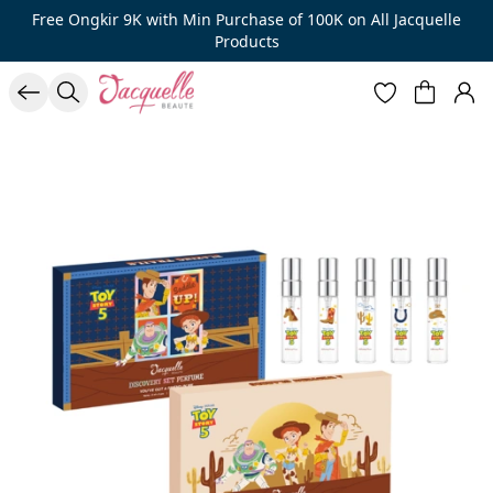
Free Ongkir 9K with Min Purchase of 100K on All Jacquelle
Products